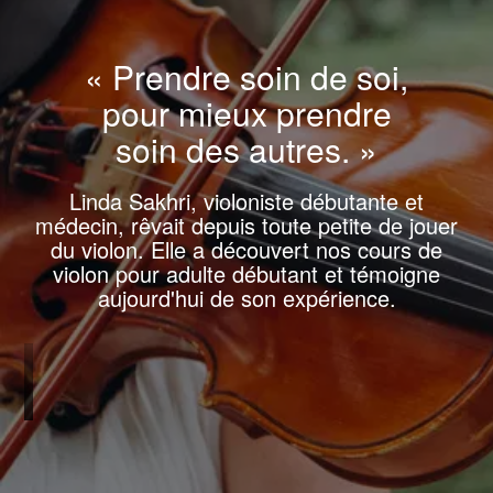
« Prendre soin de soi,
pour mieux prendre
soin des autres. »
Linda Sakhri, violoniste débutante et
médecin, rêvait depuis toute petite de jouer
du violon. Elle a découvert nos cours de
violon pour adulte débutant et témoigne
aujourd'hui de son expérience.