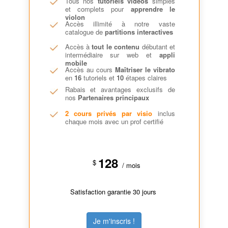
Tous nos
tutoriels vidéos
simples
et complets pour
apprendre le
violon
Accès illimité à notre vaste
catalogue de
partitions interactives
Accès à
tout le contenu
débutant et
intermédiaire sur web et
appli
mobile
Accès au cours
Maîtriser le vibrato
en
16
tutoriels et
10
étapes claires
Rabais et avantages exclusifs de
nos
Partenaires principaux
2 cours privés par visio
inclus
chaque mois avec un prof certifié
128
$
/ mois
Satisfaction garantie 30 jours
Je m'inscris !