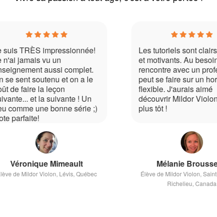
pressionnée!
Les tutoriels sont clairs, précis
 un
et motivants. Au besoin, la
si complet.
rencontre avec un professeur
u et on a le
peut se faire sur un horaire très
eçon
flexible. J'aurais aimé
suivante ! Un
découvrir Mildor Violon bien
nne série ;)
plus tôt !
Mimeault
Mélanie Brousseau
on, Lévis, Québec
Élève de Mildor Violon, Saint-Jean-sur-
Richelieu, Canada