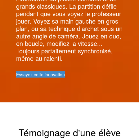
grands classiques. La partition défile
pendant que vous voyez le professeur
jouer. Voyez sa main gauche en gros
plan, ou sa technique d'archet sous un
autre angle de caméra. Jouez en duo,
en boucle, modifiez la vitesse...
Toujours parfaitement synchronisé,
même au ralenti.
Essayez cette innovation
Témoignage d'une élève