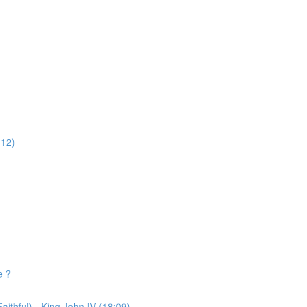
:12)
e ?
ithful) - King John IV (18:09)