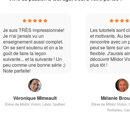
impressionnée!
Les tutoriels sont clairs, précis
 vu un
et motivants. Au besoin, la
aussi complet.
rencontre avec un professeur
tenu et on a le
peut se faire sur un horaire très
a leçon
flexible. J'aurais aimé
la suivante ! Un
découvrir Mildor Violon bien
 bonne série ;)
plus tôt !
e Mimeault
Mélanie Brousseau
iolon, Lévis, Québec
Élève de Mildor Violon, Saint-Jean-sur-
Richelieu, Canada