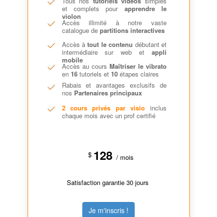
Tous nos
tutoriels vidéos
simples
et complets pour
apprendre le
violon
Accès illimité à notre vaste
catalogue de
partitions interactives
Accès à
tout le contenu
débutant et
intermédiaire sur web et
appli
mobile
Accès au cours
Maîtriser le vibrato
en
16
tutoriels et
10
étapes claires
Rabais et avantages exclusifs de
nos
Partenaires principaux
2 cours privés par visio
inclus
chaque mois avec un prof certifié
128
$
/ mois
Satisfaction garantie 30 jours
Je m'inscris !