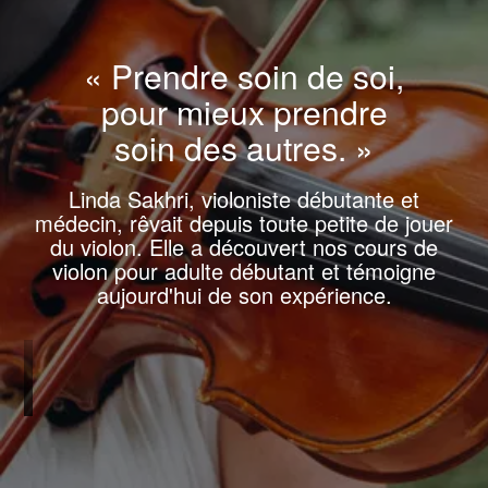
« Prendre soin de soi,
pour mieux prendre
soin des autres. »
Linda Sakhri, violoniste débutante et
médecin, rêvait depuis toute petite de jouer
du violon. Elle a découvert nos cours de
violon pour adulte débutant et témoigne
aujourd'hui de son expérience.