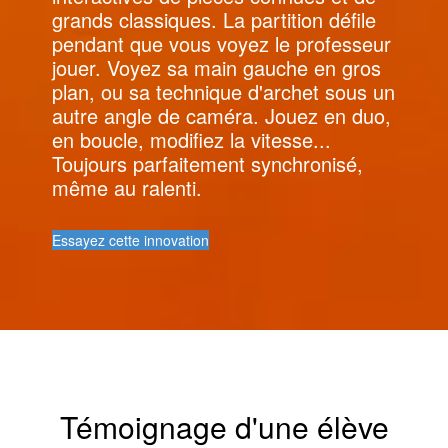
grands classiques. La partition défile
pendant que vous voyez le professeur
jouer. Voyez sa main gauche en gros
plan, ou sa technique d'archet sous un
autre angle de caméra. Jouez en duo,
en boucle, modifiez la vitesse...
Toujours parfaitement synchronisé,
même au ralenti.
Essayez cette innovation
Témoignage d'une élève