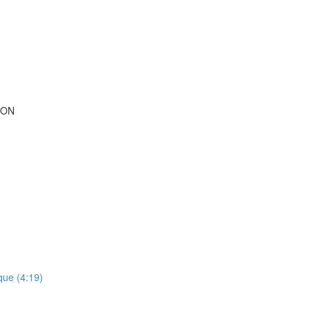
ION
que (4:19)