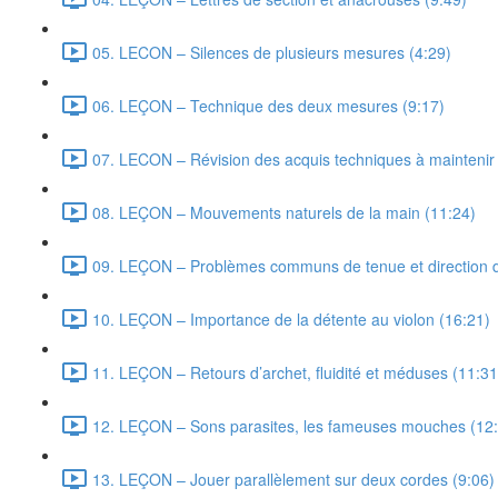
05. LECON – Silences de plusieurs mesures (4:29)
06. LEÇON – Technique des deux mesures (9:17)
07. LECON – Révision des acquis techniques à maintenir e
08. LEÇON – Mouvements naturels de la main (11:24)
09. LEÇON – Problèmes communs de tenue et direction d
10. LEÇON – Importance de la détente au violon (16:21)
11. LEÇON – Retours d’archet, fluidité et méduses (11:31
12. LEÇON – Sons parasites, les fameuses mouches (12
13. LEÇON – Jouer parallèlement sur deux cordes (9:06)