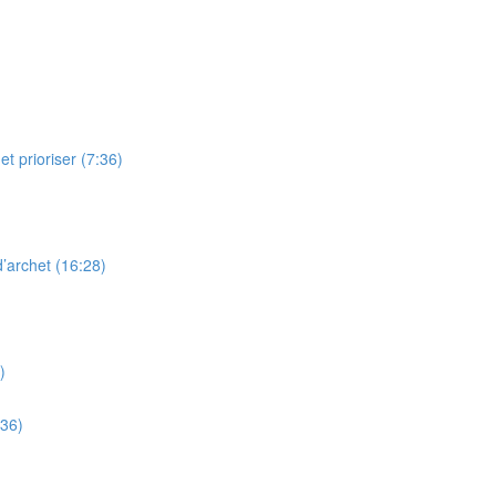
t prioriser (7:36)
’archet (16:28)
)
:36)