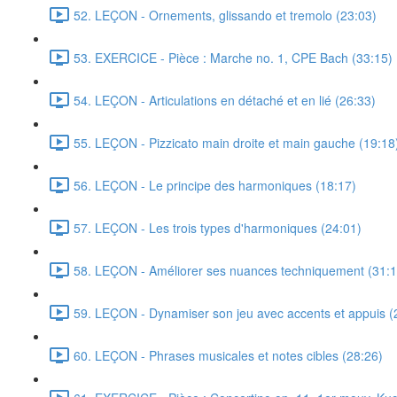
52. LEÇON - Ornements, glissando et tremolo (23:03)
53. EXERCICE - Pièce : Marche no. 1, CPE Bach (33:15)
54. LEÇON - Articulations en détaché et en lié (26:33)
55. LEÇON - Pizzicato main droite et main gauche (19:18
56. LEÇON - Le principe des harmoniques (18:17)
57. LEÇON - Les trois types d'harmoniques (24:01)
58. LEÇON - Améliorer ses nuances techniquement (31:1
59. LEÇON - Dynamiser son jeu avec accents et appuis (
60. LEÇON - Phrases musicales et notes cibles (28:26)