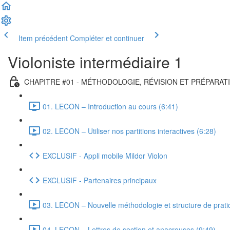
Item précédent
Compléter et continuer
Violoniste intermédiaire 1
CHAPITRE #01 - MÉTHODOLOGIE, RÉVISION ET PRÉPARAT
01. LECON – Introduction au cours (6:41)
02. LECON – Utiliser nos partitions interactives (6:28)
EXCLUSIF - Appli mobile Mildor Violon
EXCLUSIF - Partenaires principaux
03. LECON – Nouvelle méthodologie et structure de prati
04. LEÇON – Lettres de section et anacrouses (9:49)