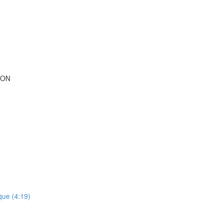
ION
que (4:19)