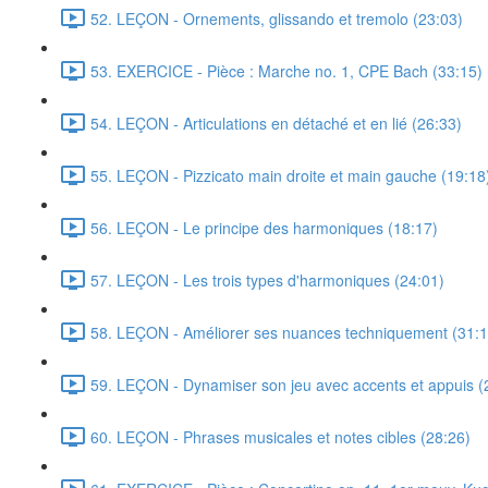
52. LEÇON - Ornements, glissando et tremolo (23:03)
53. EXERCICE - Pièce : Marche no. 1, CPE Bach (33:15)
54. LEÇON - Articulations en détaché et en lié (26:33)
55. LEÇON - Pizzicato main droite et main gauche (19:18
56. LEÇON - Le principe des harmoniques (18:17)
57. LEÇON - Les trois types d'harmoniques (24:01)
58. LEÇON - Améliorer ses nuances techniquement (31:1
59. LEÇON - Dynamiser son jeu avec accents et appuis (
60. LEÇON - Phrases musicales et notes cibles (28:26)