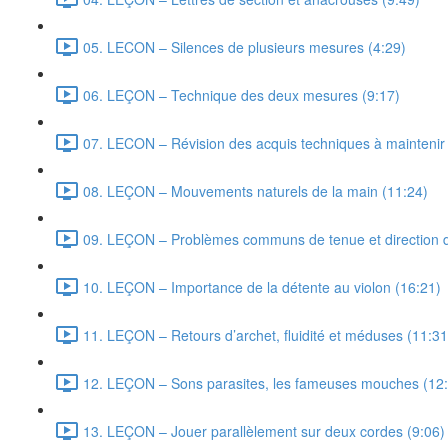
05. LECON – Silences de plusieurs mesures (4:29)
06. LEÇON – Technique des deux mesures (9:17)
07. LECON – Révision des acquis techniques à maintenir e
08. LEÇON – Mouvements naturels de la main (11:24)
09. LEÇON – Problèmes communs de tenue et direction d
10. LEÇON – Importance de la détente au violon (16:21)
11. LEÇON – Retours d’archet, fluidité et méduses (11:31
12. LEÇON – Sons parasites, les fameuses mouches (12
13. LEÇON – Jouer parallèlement sur deux cordes (9:06)