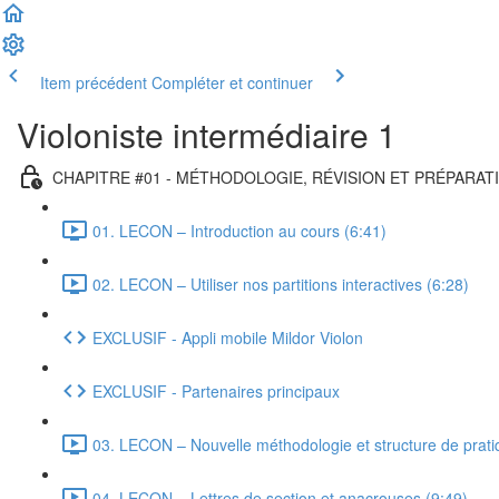
Item précédent
Compléter et continuer
Violoniste intermédiaire 1
CHAPITRE #01 - MÉTHODOLOGIE, RÉVISION ET PRÉPARAT
01. LECON – Introduction au cours (6:41)
02. LECON – Utiliser nos partitions interactives (6:28)
EXCLUSIF - Appli mobile Mildor Violon
EXCLUSIF - Partenaires principaux
03. LECON – Nouvelle méthodologie et structure de prati
04. LEÇON – Lettres de section et anacrouses (9:49)