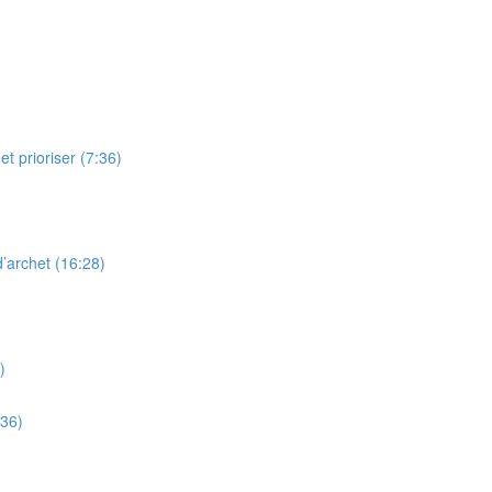
t prioriser (7:36)
’archet (16:28)
)
:36)