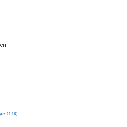
ION
que (4:19)