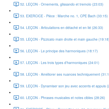
52. LEÇON - Ornements, glissando et tremolo (23:03)
53. EXERCICE - Pièce : Marche no. 1, CPE Bach (33:15)
54. LEÇON - Articulations en détaché et en lié (26:33)
55. LEÇON - Pizzicato main droite et main gauche (19:18
56. LEÇON - Le principe des harmoniques (18:17)
57. LEÇON - Les trois types d'harmoniques (24:01)
58. LEÇON - Améliorer ses nuances techniquement (31:1
59. LEÇON - Dynamiser son jeu avec accents et appuis (
60. LEÇON - Phrases musicales et notes cibles (28:26)