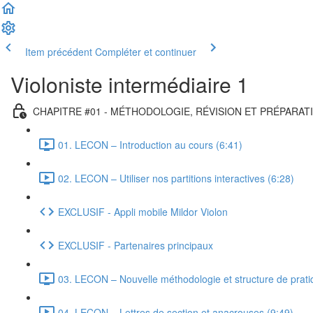
Item précédent
Compléter et continuer
Violoniste intermédiaire 1
CHAPITRE #01 - MÉTHODOLOGIE, RÉVISION ET PRÉPARAT
01. LECON – Introduction au cours (6:41)
02. LECON – Utiliser nos partitions interactives (6:28)
EXCLUSIF - Appli mobile Mildor Violon
EXCLUSIF - Partenaires principaux
03. LECON – Nouvelle méthodologie et structure de prati
04. LEÇON – Lettres de section et anacrouses (9:49)