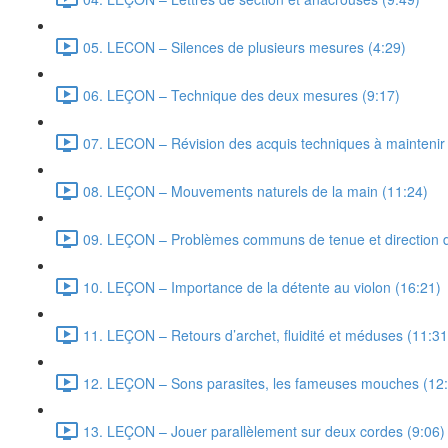
05. LECON – Silences de plusieurs mesures (4:29)
06. LEÇON – Technique des deux mesures (9:17)
07. LECON – Révision des acquis techniques à maintenir e
08. LEÇON – Mouvements naturels de la main (11:24)
09. LEÇON – Problèmes communs de tenue et direction d
10. LEÇON – Importance de la détente au violon (16:21)
11. LEÇON – Retours d’archet, fluidité et méduses (11:31
12. LEÇON – Sons parasites, les fameuses mouches (12
13. LEÇON – Jouer parallèlement sur deux cordes (9:06)