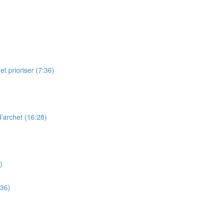
t prioriser (7:36)
’archet (16:28)
)
:36)