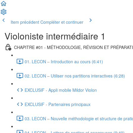
Item précédent
Compléter et continuer
Violoniste intermédiaire 1
CHAPITRE #01 - MÉTHODOLOGIE, RÉVISION ET PRÉPARAT
01. LECON – Introduction au cours (6:41)
02. LECON – Utiliser nos partitions interactives (6:28)
EXCLUSIF - Appli mobile Mildor Violon
EXCLUSIF - Partenaires principaux
03. LECON – Nouvelle méthodologie et structure de prati
04. LEÇON – Lettres de section et anacrouses (9:49)