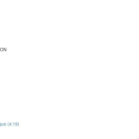
ION
que (4:19)