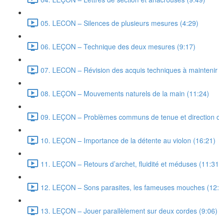
05. LECON – Silences de plusieurs mesures (4:29)
06. LEÇON – Technique des deux mesures (9:17)
07. LECON – Révision des acquis techniques à maintenir e
08. LEÇON – Mouvements naturels de la main (11:24)
09. LEÇON – Problèmes communs de tenue et direction d
10. LEÇON – Importance de la détente au violon (16:21)
11. LEÇON – Retours d’archet, fluidité et méduses (11:31
12. LEÇON – Sons parasites, les fameuses mouches (12
13. LEÇON – Jouer parallèlement sur deux cordes (9:06)