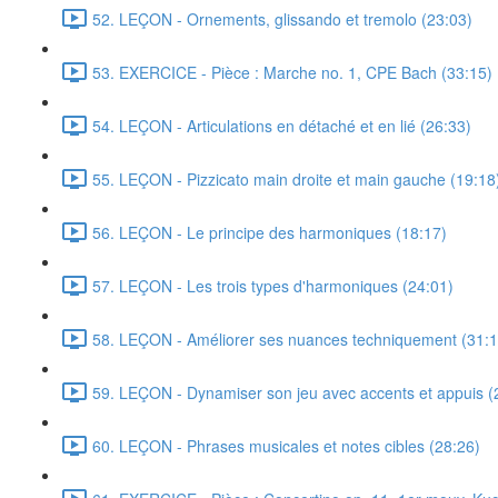
52. LEÇON - Ornements, glissando et tremolo (23:03)
53. EXERCICE - Pièce : Marche no. 1, CPE Bach (33:15)
54. LEÇON - Articulations en détaché et en lié (26:33)
55. LEÇON - Pizzicato main droite et main gauche (19:18
56. LEÇON - Le principe des harmoniques (18:17)
57. LEÇON - Les trois types d'harmoniques (24:01)
58. LEÇON - Améliorer ses nuances techniquement (31:1
59. LEÇON - Dynamiser son jeu avec accents et appuis (
60. LEÇON - Phrases musicales et notes cibles (28:26)