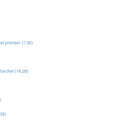
t prioriser (7:36)
’archet (16:28)
)
:36)