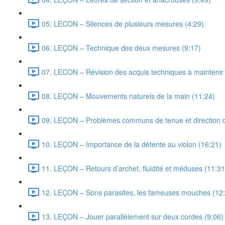
05. LECON – Silences de plusieurs mesures (4:29)
06. LEÇON – Technique des deux mesures (9:17)
07. LECON – Révision des acquis techniques à maintenir e
08. LEÇON – Mouvements naturels de la main (11:24)
09. LEÇON – Problèmes communs de tenue et direction d
10. LEÇON – Importance de la détente au violon (16:21)
11. LEÇON – Retours d’archet, fluidité et méduses (11:31
12. LEÇON – Sons parasites, les fameuses mouches (12
13. LEÇON – Jouer parallèlement sur deux cordes (9:06)