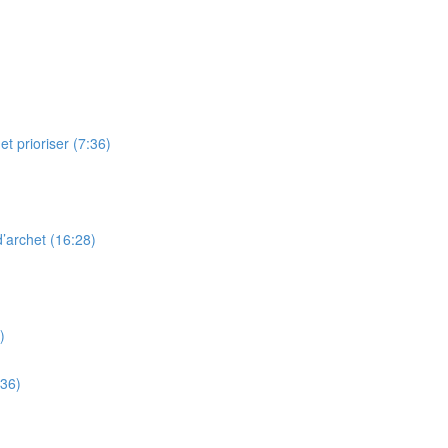
t prioriser (7:36)
’archet (16:28)
)
:36)