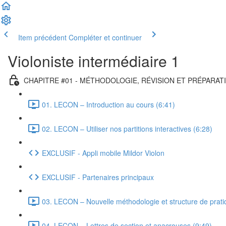
Item précédent
Compléter et continuer
Violoniste intermédiaire 1
CHAPITRE #01 - MÉTHODOLOGIE, RÉVISION ET PRÉPARAT
01. LECON – Introduction au cours (6:41)
02. LECON – Utiliser nos partitions interactives (6:28)
EXCLUSIF - Appli mobile Mildor Violon
EXCLUSIF - Partenaires principaux
03. LECON – Nouvelle méthodologie et structure de prati
04. LEÇON – Lettres de section et anacrouses (9:49)