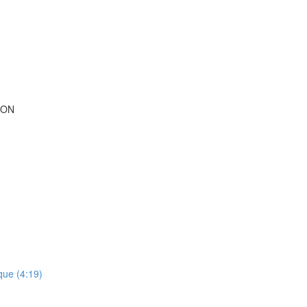
ION
que (4:19)