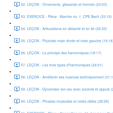
52. LEÇON - Ornements, glissando et tremolo (23:03)
53. EXERCICE - Pièce : Marche no. 1, CPE Bach (33:15)
54. LEÇON - Articulations en détaché et en lié (26:33)
55. LEÇON - Pizzicato main droite et main gauche (19:18
56. LEÇON - Le principe des harmoniques (18:17)
57. LEÇON - Les trois types d'harmoniques (24:01)
58. LEÇON - Améliorer ses nuances techniquement (31:1
59. LEÇON - Dynamiser son jeu avec accents et appuis (
60. LEÇON - Phrases musicales et notes cibles (28:26)