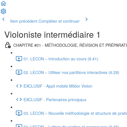
Item précédent
Compléter et continuer
Violoniste intermédiaire 1
CHAPITRE #01 - MÉTHODOLOGIE, RÉVISION ET PRÉPARAT
01. LECON – Introduction au cours (6:41)
02. LECON – Utiliser nos partitions interactives (6:28)
EXCLUSIF - Appli mobile Mildor Violon
EXCLUSIF - Partenaires principaux
03. LECON – Nouvelle méthodologie et structure de prati
04. LEÇON – Lettres de section et anacrouses (9:49)