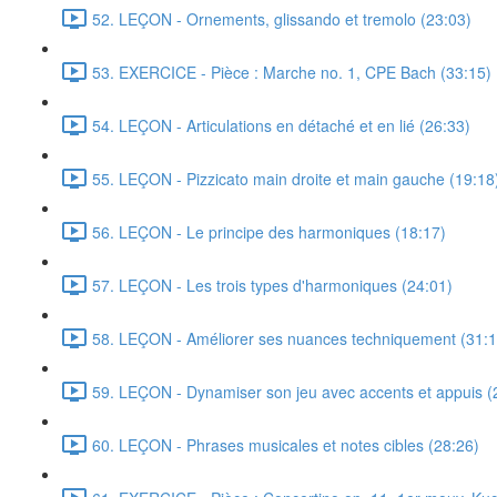
52. LEÇON - Ornements, glissando et tremolo (23:03)
53. EXERCICE - Pièce : Marche no. 1, CPE Bach (33:15)
54. LEÇON - Articulations en détaché et en lié (26:33)
55. LEÇON - Pizzicato main droite et main gauche (19:18
56. LEÇON - Le principe des harmoniques (18:17)
57. LEÇON - Les trois types d'harmoniques (24:01)
58. LEÇON - Améliorer ses nuances techniquement (31:1
59. LEÇON - Dynamiser son jeu avec accents et appuis (
60. LEÇON - Phrases musicales et notes cibles (28:26)