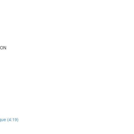
ION
que (4:19)