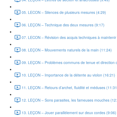
05. LECON – Silences de plusieurs mesures (4:29)
06. LEÇON – Technique des deux mesures (9:17)
07. LECON – Révision des acquis techniques à maintenir e
08. LEÇON – Mouvements naturels de la main (11:24)
09. LEÇON – Problèmes communs de tenue et direction d
10. LEÇON – Importance de la détente au violon (16:21)
11. LEÇON – Retours d’archet, fluidité et méduses (11:31
12. LEÇON – Sons parasites, les fameuses mouches (12
13. LEÇON – Jouer parallèlement sur deux cordes (9:06)